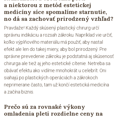
a niektorou z metód estetickej
medicíny síce spomalíme starnutie,
no dá sa zachovať prirodzený vzhľad?
Pravdaže! Každý skúsený plastický chirurg určí
správnu indikáciu a rozsah zákroku. Napríklad vie určiť,
koľko výplňového materiálu má použiť, aby nastal
efekt ale len do takej miery, aby bol prirodzený. Pre
správne prevedenie zákroku je podstatná aj skúsenosť
chirurga ale tiež aj jeho estetické cítenie. Netreba sa
obávať efektu ako vidíme mnohokrát u celebrít. Oni
siahajú po plastických operáciách a zákrokoch
neprimerane často, tam už končí estetická medicína
a začína biznis.
Prečo sú za rovnaké výkony
omladenia pleti rozdielne ceny na