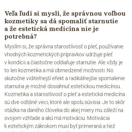
Veľa ľudí si myslí, že správnou voľbou
kozmetiky sa dá spomaliť starnutie
a že estetická medicína nie je
potrebná?
Myslím si, že správna starostlivosť o pleť, používanie
vhodných kozmetických prípravkov udržuje pleť
v kondícii a čiastočne oddiaľuje starnutie. Ale vždy je
to len kozmetika a má obmedzené možnosti. No
skutočne viditeľnejší efekt a radikálnejšie spomalenie
starnutia je možné dosiahnuť estetickou medicínou.
Kozmetika a starostlivosť o pleť a estetická medicína
sú dve odlišné veci, ktoré ale spolu súvisia. Je to skôr
otázka na daného človeka do akej miery mu záleží na
svojom vzhľade a akú má motiváciu. Motivácia
k estetickým zákrokom musí byť primeraná a tiež