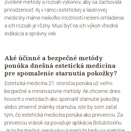
zvolené metódy a rozsah výkonov, aby sa zachovala
prirodzenosť. Aj v rámci estetickej a laserovej
medicíny máme niekoľko možností riešení omladenia
a ich rozsah je rôzny. Musí byť na ich výkon vhodná
indikácia a správny vek.
Aké účinné a bezpečné metódy
ponúka dnešná estetická medicína
pre spomalenie starnutia pokožky?
Estetická medicína 21. storočia ponúka už veľmi
bezpečné a miniinvazívne metódy. Ak chceme dnes
hovoriť o metódach ako spomaliť starnutie pokožky
alebo zmierniť známky starnutia, iste by som začal
tým, čo estetická medicína ponúka ako prevenciu. Za
prevenciu vrások sa považuje aplikácia Botulotoxínu.
Je to bezpečná, nenávyková metóda kedy sa injekčne