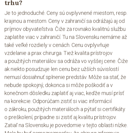
trhu?
Je to jednoduché. Ceny sú ovplyvnené miestom, resp.
krajinou a mestom. Ceny v zahraničí sa odrážajú aj od
príjmov obyvateľstva. Čiže za rovnako kvalitnú službu
zaplatíte viac v zahraničí. Tu na Slovensku nemáme až
také veľké rozdiely v cenách. Cenu ovplyvňuje
vzdelanie a prax chirurga. Tiež kvalita prístrojov
a použitých materiálov sa odráža vo vyššej cene. Čiže
ak niekto posudzuje len cenu bez užších súvislostí
nemusí dosiahnuť splnenie predstáv. Môže sa stať, že
nebude spokojný, dokonca si môže poškodiť a v
konečnom dôsledku zaplatiť aj viac, keďže musí prísť
na korekcie. Odporúčam zistiť si viac informácií
o zákroku, použitých materiáloch a pýtať si certifikáty
o preškolení, prípadne si zistiť aj kvalitu prístrojov.
Zatiaľ na Slovensku je povedomie v tejto oblasti nízke.