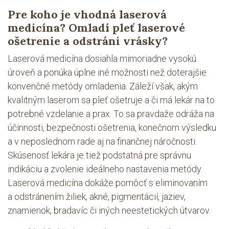
Pre koho je vhodná laserová
medicína? Omladí pleť laserové
ošetrenie a odstráni vrásky?
Laserová medicína dosiahla mimoriadne vysokú
úroveň a ponúka úplne iné možnosti než doterajšie
konvenčné metódy omladenia. Záleží však, akým
kvalitným laserom sa pleť ošetruje a či má lekár na to
potrebné vzdelanie a prax. To sa pravdaže odráža na
účinnosti, bezpečnosti ošetrenia, konečnom výsledku
a v neposlednom rade aj na finančnej náročnosti.
Skúsenosť lekára je tiež podstatná pre správnu
indikáciu a zvolenie ideálneho nastavenia metódy.
Laserová medicína dokáže pomôcť s eliminovaním
a odstránením žiliek, akné, pigmentácií, jaziev,
znamienok, bradavíc či iných neestetických útvarov.