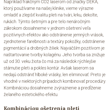
Napríklad frakčným CO2 laserom od značky DEKA,
ktorý používame na našej klinike, vieme výrazne
omladiť a zlepšiť kvalitu pleti na tvári, krku, dekolte,
rukách. Týmto šetrným a pre telo nenáročným
zákrokom dosiahneme v jednom ošetrení veľa
pozitívnych efektov ako odstránenie jemných vrások,
zjednotenie farebnosti a textúry pokožky, odstránenie
pigmentácií a drobných žiliek. Najväčším pozitívom je
naštartovanie tvorby kolagénu. Jeho tvorba sa znižuje
už od 30. veku žiota čo má za následok rýchlejšie
stárnutie pleti a pokles kontúr. Avšak laserom sa
nedajú odstrániť hlboké vrásky, len eliminovať. Preto je
vhodné v niektorých prípadoch kombinovať procedúry.
Kombináciou dosiahneme zvýraznenie a predĺženie
želaného estetického efektu.
Kombináciou ošetrenia pleti