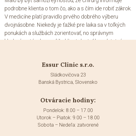
Malo by byť samozrejmosťou, že chirurg informuje
podrobne klienta o tom čo, ako a s čím ide robiť zákrok.
V medicíne platí pravidlo prvého dobrého výberu
dvojnásobne. Niekedy je ťažké pre laika sa v toľkých
ponukách a službách zorientovať, no správnym
kladením otázok sa môže klient dostať k podstatným
informáciám. Aj keď sa jedná o estetickú záležitosť,
vždy sa zároveň jedná aj o zdravie. Netreba to
Essur Clinic s.r.o.
podceňovať.
Sládkovičova 23
Banská Bystrica, Slovensko
Otváracie hodiny:
Pondelok: 8.00 – 17.00
Utorok – Piatok: 9.00 – 18.00
Sobota – Nedeľa: zatvorené