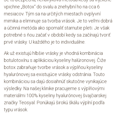
vpichne „Botox“ do svalu a znehybní ho na cca 6
mesiacov. Tým sa na určitých miestach ovplyvní
mimika a eliminuje sa tvorba vrások. Je to veľmi dobrá
a účinná metóda ako spomaliť starnutie pleti. Je však
potrebné s ňou začať v období kedy sa začínajú tvoriť
prvé vrásky. U každého je to individuálne.
Ak už existujú hlbšie vrásky je vhodná kombinácia
botulotoxínu s aplikáciou kyseliny halúronovej. Čiže
botox zabraňuje tvorbe vrások a výplňou kyseliny
hyalurónovej sa existujúce vrásky odstránia. Touto
kombináciou sa dajú dosiahnúť skutočne vynikajúce
výsledky. Na našej klinike pracujeme s výplňovými
materiálmi 100% kyseliny hyalurónovej švajčiarskej
značky Teosyal. Ponúkajú širokú škálu výplní podľa
typu vrások.